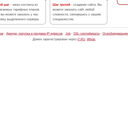
ой шаг
- заказ хостинга из
Шаг третий
- создание сайта. Вы
агаемых тарифных планов.
можете заказать сайт любой
 вы можете заказать у нас
сложности, связавшись с нашим
овку выделенного сервера.
специалистом.
ов
·
Аренда, покупка и продажа IP-адресов
·
Job
·
SSL-сертификаты
·
Освобождающие
Домен зарегистрирован через
i7.RU
.
Whois