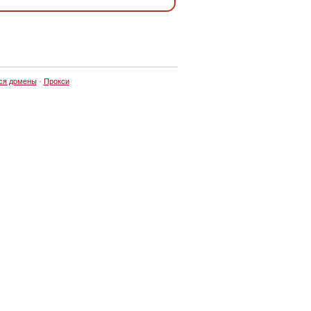
ся домены
·
Прокси