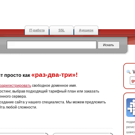
IT-работа
SSL
Аукцион
W
«раз-два-три»!
т просто как
зарегистрировать
свободное доменное имя.
остинг, выбрав подходящий тарифный план или заказать
енного сервера.
оздание сайта у нашего специалиста. Мы можем предложить
йта любой сложности.
пода
регис
шанс